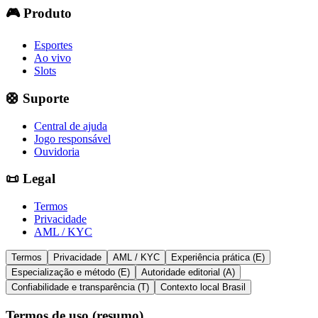
🎮
Produto
Esportes
Ao vivo
Slots
🛟
Suporte
Central de ajuda
Jogo responsável
Ouvidoria
📜
Legal
Termos
Privacidade
AML / KYC
Termos
Privacidade
AML / KYC
Experiência prática (E)
Especialização e método (E)
Autoridade editorial (A)
Confiabilidade e transparência (T)
Contexto local Brasil
Termos de uso (resumo)