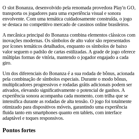
O slot Bonanza, desenvolvido pela renomada provedora Play'n GO,
transporta os jogadores para uma experiência visual e sonora
envolvente. Com uma temática cuidadosamente construída, o jogo
se destaca no competitivo mercado de cassinos online brasileiros.
A mecânica principal do Bonanza combina elementos clássicos com
inovações modernas. Os símbolos de alto valor são representados
por ícones temáticos detalhados, enquanto os símbolos de baixo
valor seguem o padrão de cartas estilizadas. A grade de jogo oferece
múltiplas formas de vitória, mantendo o jogador engajado a cada
giro.
Um dos diferenciais do Bonanza é a sua rodada de bônus, acionada
pela combinação de símbolos especiais. Durante o modo bônus,
multiplicadores progressivos e rodadas grátis adicionais podem ser
ativados, elevando significativamente o potencial de ganhos. A
experiência sonora acompanha cada momento, com trilha que se
intensifica durante as rodadas de alta tensão. O jogo foi totalmente
otimizado para dispositivos móveis, garantindo uma experiência
fluida tanto em smartphones quanto em tablets, com interface
adaptável e toques responsivos.
Pontos fortes