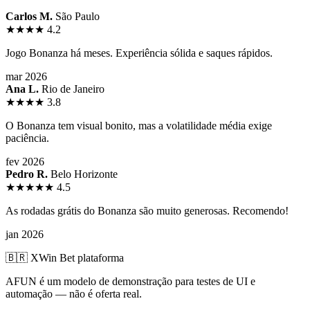
Carlos M.
São Paulo
★★★★
4.2
Jogo Bonanza há meses. Experiência sólida e saques rápidos.
mar 2026
Ana L.
Rio de Janeiro
★★★★
3.8
O Bonanza tem visual bonito, mas a volatilidade média exige
paciência.
fev 2026
Pedro R.
Belo Horizonte
★★★★★
4.5
As rodadas grátis do Bonanza são muito generosas. Recomendo!
jan 2026
🇧🇷 XWin Bet plataforma
AFUN é um modelo de demonstração para testes de UI e
automação — não é oferta real.