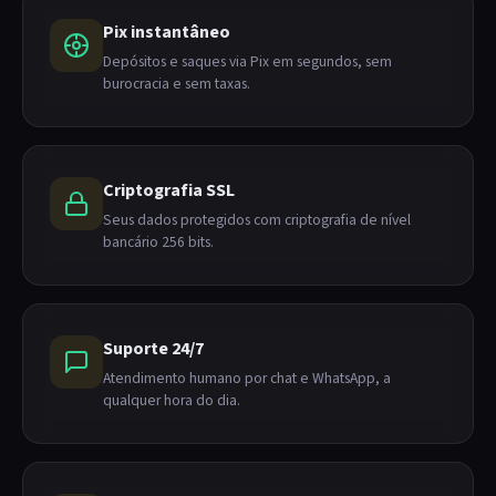
Pix instantâneo
Depósitos e saques via Pix em segundos, sem
burocracia e sem taxas.
Criptografia SSL
Seus dados protegidos com criptografia de nível
bancário 256 bits.
Suporte 24/7
Atendimento humano por chat e WhatsApp, a
qualquer hora do dia.