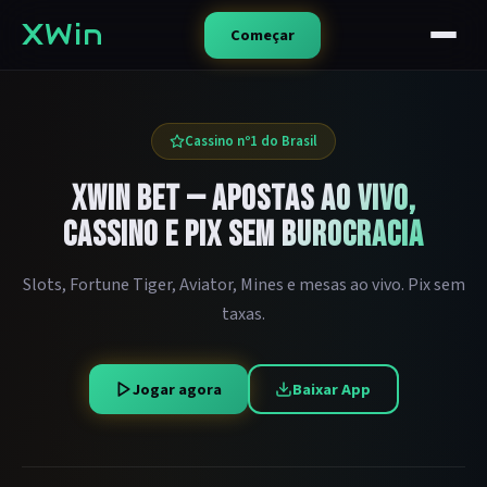
XWin
Começar
Cassino nº1 do Brasil
XWin Bet — apostas ao vivo,
cassino e Pix sem burocracia
Slots, Fortune Tiger, Aviator, Mines e mesas ao vivo. Pix sem
taxas.
Jogar agora
Baixar App