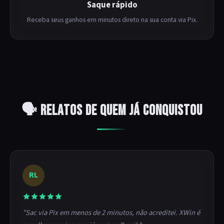
Saque rápido
Receba seus ganhos em minutos direto na sua conta via Pix.
🗣️ Relatos de Quem Já Conquistou
RL
"Sac via Pix em menos de 2 minutos, não acreditei. XWin é