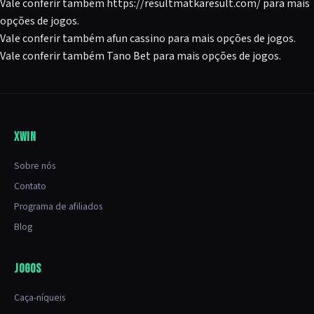
Vale conferir também
https://resultmatkaresult.com/
para mais
opções de jogos.
Vale conferir também
afun cassino
para mais opções de jogos.
Vale conferir também
Tano Bet
para mais opções de jogos.
XWin
Sobre nós
Contato
Programa de afiliados
Blog
Jogos
Caça-níqueis