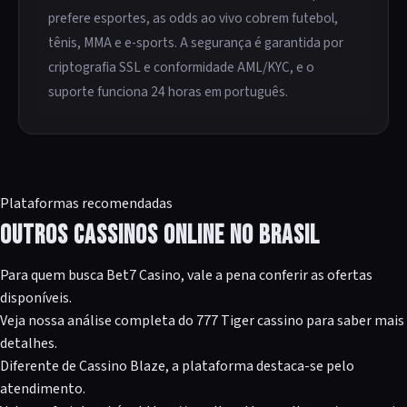
prefere esportes, as odds ao vivo cobrem futebol,
tênis, MMA e e-sports. A segurança é garantida por
criptografia SSL e conformidade AML/KYC, e o
suporte funciona 24 horas em português.
Plataformas recomendadas
Outros cassinos online no Brasil
Para quem busca
Bet7 Casino
, vale a pena conferir as ofertas
disponíveis.
Veja nossa análise completa do
777 Tiger cassino
para saber mais
detalhes.
Diferente de
Cassino Blaze
, a plataforma destaca-se pelo
atendimento.