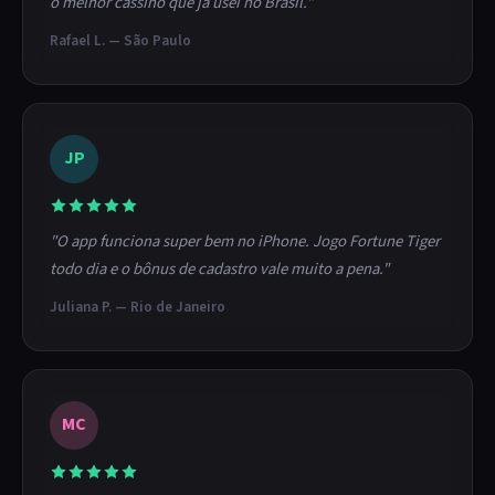
o melhor cassino que já usei no Brasil."
Rafael L. — São Paulo
JP
"O app funciona super bem no iPhone. Jogo Fortune Tiger
todo dia e o bônus de cadastro vale muito a pena."
Juliana P. — Rio de Janeiro
MC