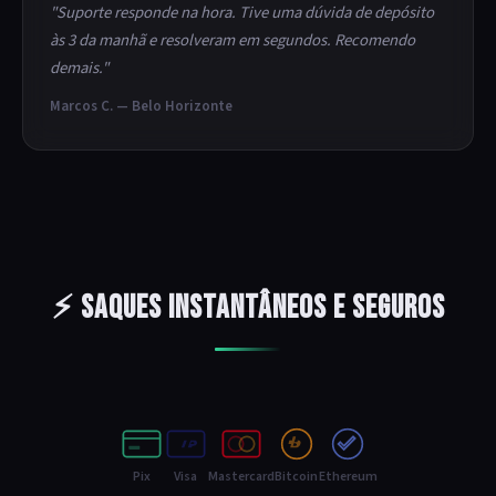
"Suporte responde na hora. Tive uma dúvida de depósito
às 3 da manhã e resolveram em segundos. Recomendo
demais."
Marcos C. — Belo Horizonte
⚡ Saques Instantâneos e Seguros
Pix
Visa
Mastercard
Bitcoin
Ethereum