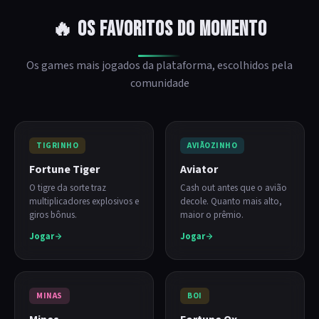
🔥 Os Favoritos do Momento
Os games mais jogados da plataforma, escolhidos pela
comunidade
TIGRINHO
AVIÃOZINHO
Fortune Tiger
Aviator
O tigre da sorte traz
Cash out antes que o avião
multiplicadores explosivos e
decole. Quanto mais alto,
giros bônus.
maior o prêmio.
Jogar
Jogar
MINAS
BOI