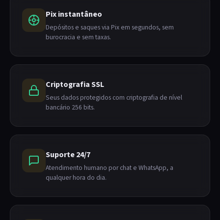
Pix instantâneo
Depósitos e saques via Pix em segundos, sem
burocracia e sem taxas.
Criptografia SSL
Seus dados protegidos com criptografia de nível
bancário 256 bits.
Suporte 24/7
Atendimento humano por chat e WhatsApp, a
qualquer hora do dia.