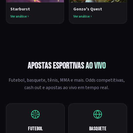
Starburst
Gonzo's Quest
Ver análise
Ver análise
Apostas Esportivas ao Vivo
Futebol, basquete, tênis, MMA e mais. Odds competitivas,
cash out e apostas ao vivo em tempo real.
Futebol
Basquete