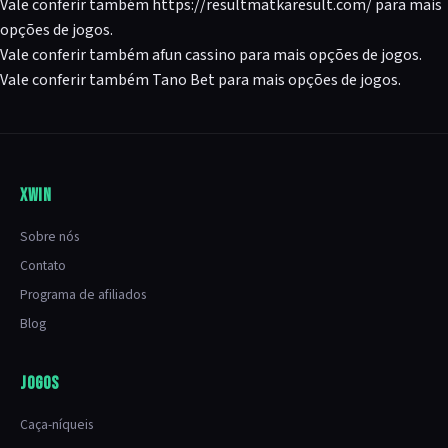
Vale conferir também
https://resultmatkaresult.com/
para mais
opções de jogos.
Vale conferir também
afun cassino
para mais opções de jogos.
Vale conferir também
Tano Bet
para mais opções de jogos.
XWin
Sobre nós
Contato
Programa de afiliados
Blog
Jogos
Caça-níqueis