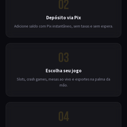
02
Depósito via Pix
Adicione saldo com Pix instantâneo, sem taxas e sem espera.
03
Escolha seu jogo
Slots, crash games, mesas ao vivo e esportes na palma da
mão.
04