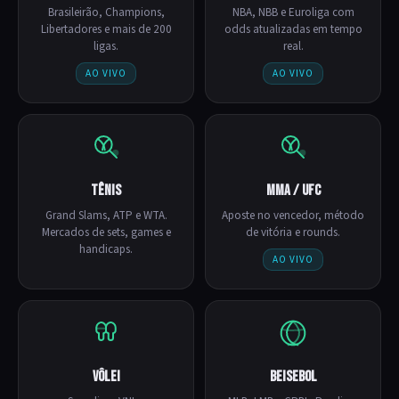
Brasileirão, Champions,
NBA, NBB e Euroliga com
Libertadores e mais de 200
odds atualizadas em tempo
ligas.
real.
AO VIVO
AO VIVO
Tênis
MMA / UFC
Grand Slams, ATP e WTA.
Aposte no vencedor, método
Mercados de sets, games e
de vitória e rounds.
handicaps.
AO VIVO
Vôlei
Beisebol