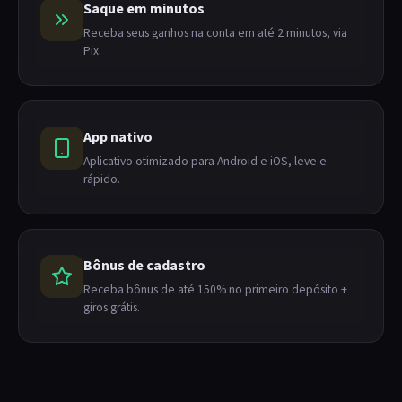
Saque em minutos
Receba seus ganhos na conta em até 2 minutos, via
Pix.
App nativo
Aplicativo otimizado para Android e iOS, leve e
rápido.
Bônus de cadastro
Receba bônus de até 150% no primeiro depósito +
giros grátis.